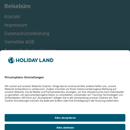
Reisebüro
Kontakt
Impressum
Datenschutzerklärung
Vermittler AGB
Barrierefreiheitserklärung
Service
Reisemonitor
Online Check-In Informationen
Reisehinweise
Aktuelles
Newsletter